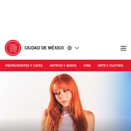
Ir
Ir
al
al
contenido
pie
de
página
CIUDAD DE MÉXICO
RESTAURANTES Y CAFES
ANTROS Y BARES
CINE
ARTE Y CULTURA