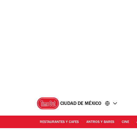
Ir
Ir
al
al
contenido
pie
de
página
CIUDAD DE MÉXICO
RESTAURANTES Y CAFES
ANTROS Y BARES
CINE