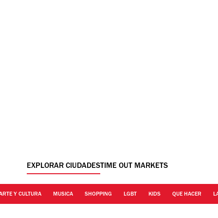
EXPLORAR CIUDADES
TIME OUT MARKETS
ARTE Y CULTURA
MUSICA
SHOPPING
LGBT
KIDS
QUE HACER
L