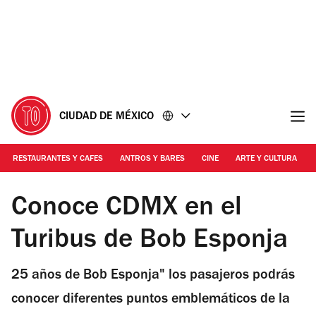
Ir
Ir
al
al
contenido
pie
de
página
CIUDAD DE MÉXICO
RESTAURANTES Y CAFES
ANTROS Y BARES
CINE
ARTE Y CULTURA
Foto: Karina González Fauerman
Conoce CDMX en el
Turibus de Bob Esponja
25 años de Bob Esponja" los pasajeros podrás
conocer diferentes puntos emblemáticos de la