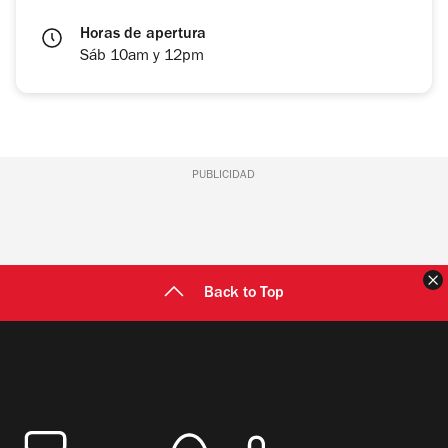
Horas de apertura
Sáb 10am y 12pm
PUBLICIDAD
C
Back to Top