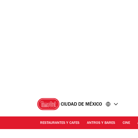
Ir
Ir
al
al
contenido
pie
de
página
CIUDAD DE MÉXICO
RESTAURANTES Y CAFES
ANTROS Y BARES
CINE