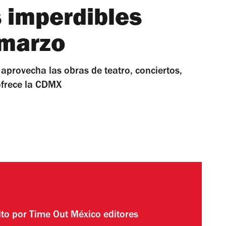
s imperdibles
 marzo
aprovecha las obras de teatro, conciertos,
 ofrece la CDMX
ito por
Time Out México editores