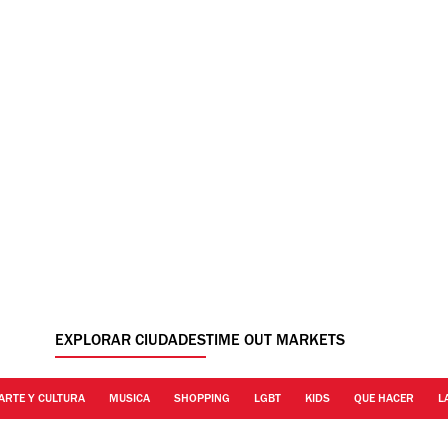
EXPLORAR CIUDADES
TIME OUT MARKETS
ARTE Y CULTURA
MUSICA
SHOPPING
LGBT
KIDS
QUE HACER
L