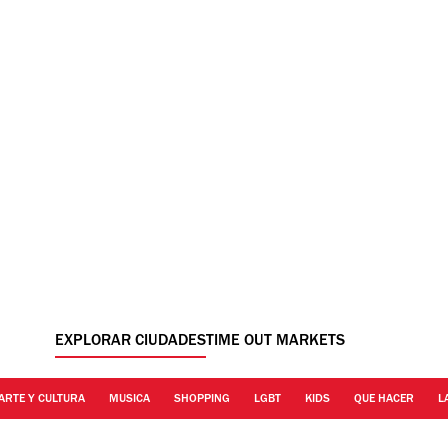
EXPLORAR CIUDADES
TIME OUT MARKETS
ARTE Y CULTURA
MUSICA
SHOPPING
LGBT
KIDS
QUE HACER
L