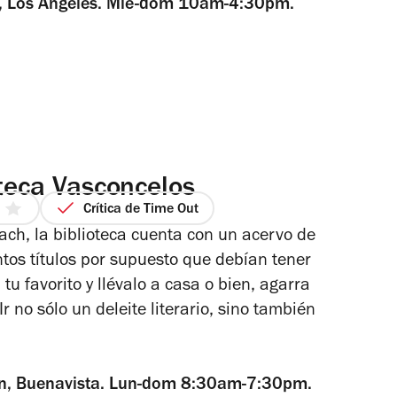
n, Los Ángeles. Mié-dom 10am-4:30pm.
oteca Vasconcelos
Crítica de Time Out
ach, la biblioteca cuenta con un acervo de
os títulos por supuesto que debían tener
llas
tu favorito y llévalo a casa o bien, agarra
r no sólo un deleite literario, sino también
s/n, Buenavista. Lun-dom 8:30am-7:30pm.