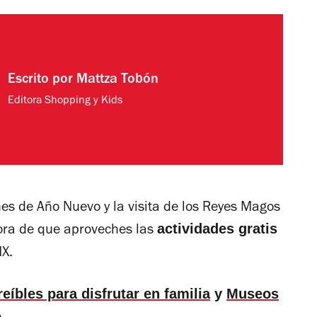
Escrito por
Mattza Tobón
Editora Shopping y Kids
nes de Año Nuevo y la visita de los Reyes Magos
actividades gratis
hora de que aproveches las
X.
eíbles para disfrutar en familia
y
Museos
o
.