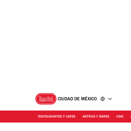
Ir
Ir
al
al
contenido
pie
de
página
CIUDAD DE MÉXICO
RESTAURANTES Y CAFES
ANTROS Y BARES
CINE