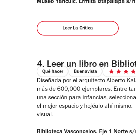
Museo Yancuic. Ermita Iztapalapa s/
Leer La Crítica
4.
Leer un libro en Bibli
Qué hacer
Buenavista
4
Diseñada por el arquitecto
Alberto Kal
de
5
más de 600,000 ejemplares. Entre tant
estre
una sección para infancias, selecciona 
el mejor espacio y hojéalo ahí mismo. I
visual.
Biblioteca Vasconcelos. Eje 1 Norte 