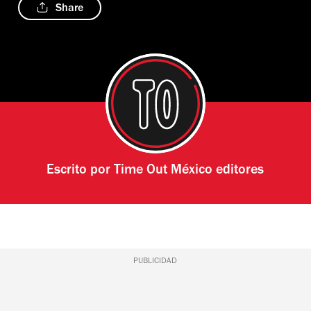
Share
Escrito por
Time Out México editores
PUBLICIDAD