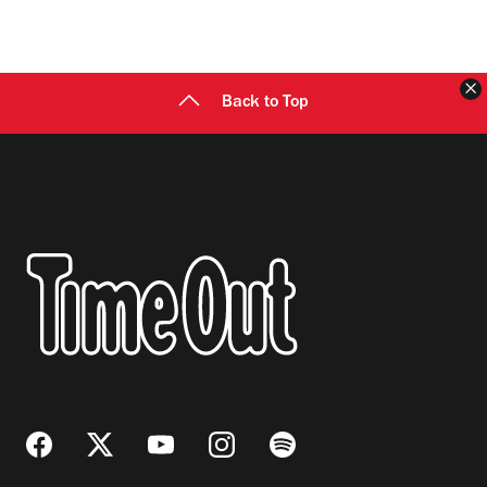
C
Back to Top