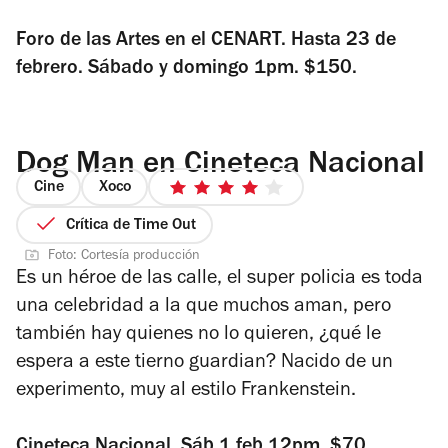
Foro de las Artes en el CENART. Hasta 23 de
febrero. Sábado y domingo 1pm. $150.
Dog Man en Cineteca Nacional
Cine
Xoco
4
de
Crítica de Time Out
5
Foto: Cortesía producción
estrellas
Es un héroe de las calle, el super policia es toda
una celebridad a la que muchos aman, pero
también hay quienes no lo quieren, ¿qué le
espera a este tierno guardian? Nacido de un
experimento, muy al estilo Frankenstein.
Cineteca Nacional. Sáb 1 feb 12pm. $70.