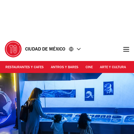
Ir
Ir
al
al
contenido
pie
de
página
CIUDAD DE MÉXICO
RESTAURANTES Y CAFES
ANTROS Y BARES
CINE
ARTE Y CULTURA