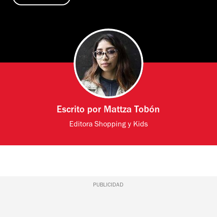
Escrito por
Mattza Tobón
Editora Shopping y Kids
PUBLICIDAD