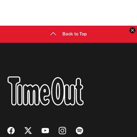
C
Back to Top