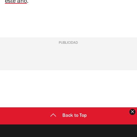
este año
.
PUBLICIDAD
C
Back to Top