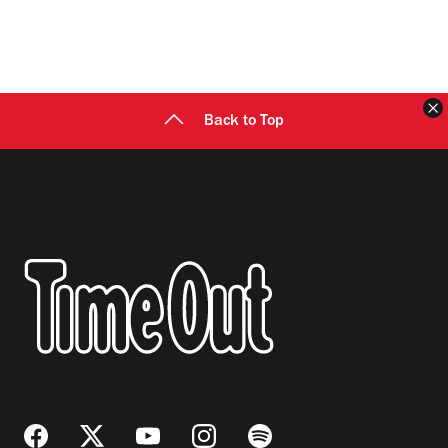
C
Back to Top