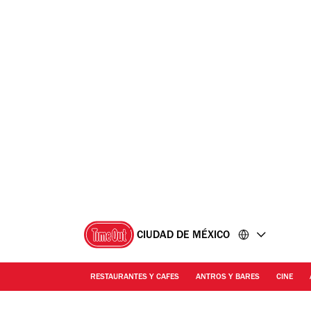
Ir
Ir
al
al
contenido
pie
de
página
CIUDAD DE MÉXICO
RESTAURANTES Y CAFES
ANTROS Y BARES
CINE