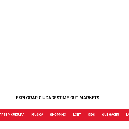
EXPLORAR CIUDADES
TIME OUT MARKETS
ARTE Y CULTURA
MUSICA
SHOPPING
LGBT
KIDS
QUE HACER
L