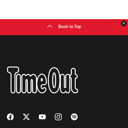
C
Back to Top