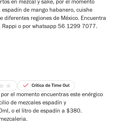
ertos en mezcal y sake, por el momento
estrellas
, espadín de mango habanero, cuishe
de diferentes regiones de México. Encuentra
s, Rappi o por whatsapp 56 1299 7077.
Crítica de Time Out
 por el momento encuentras este enérgico
cilio de mezcales espadín y
rellas
l, o el litro de espadín a $380.
mezcaleria.