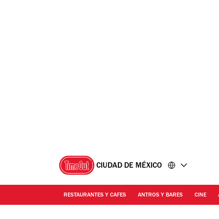
Ir
Ir
al
al
contenido
pie
de
página
CIUDAD DE MÉXICO
RESTAURANTES Y CAFES
ANTROS Y BARES
CINE