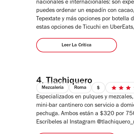
nacionales e internacionales: son exp
4
puedes ordenar un espadín con cacao
Tepextate y más opciones por botella 
estas opciones de Ticuchi en UberEat
Leer La Crítica
4.
Tlachiquero
Mezcalería
Roma
precio
3
Especializados en pulques y mezcales,
1
de
de
5
mini-bar cantinero con servicio a domi
4
est
pechuga. Ambos están a $320 por 750m
Escríbeles al Instagram
@tlachiquero_