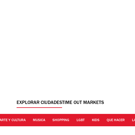
EXPLORAR CIUDADES
TIME OUT MARKETS
ARTE Y CULTURA
MUSICA
SHOPPING
LGBT
KIDS
QUE HACER
L