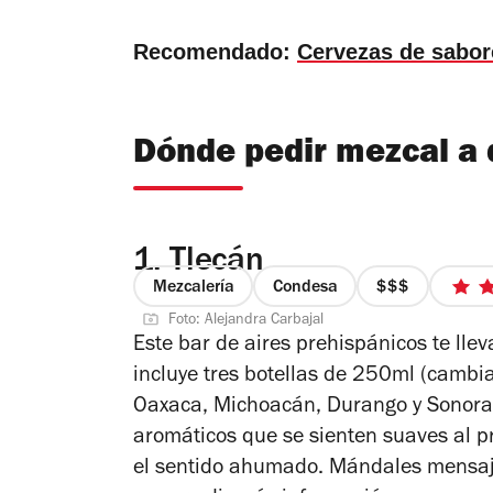
Recomendado:
Cervezas de sabor
Dónde pedir mezcal a 
1.
Tlecán
Mezcalería
Condesa
precio
Foto: Alejandra Carbajal
3
Este bar de aires prehispánicos te lle
de
incluye tres botellas de 250ml (camb
4
Oaxaca, Michoacán, Durango y Sonora;
aromáticos que se sienten suaves al p
el sentido ahumado. Mándales mensaje