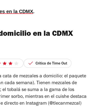
es en la CDMX
.
domicilio en la CDMX
Crítica de Time Out
4
de
va cata de mezcales a domicilio: el paquete
5
ian cada semana). Tienen mezcales de
estrellas
 el tobalá se suma a la gama de los
rimer sorbo, mientras en el cuishe destaca
 directo en Instagram (
@tlecanmezcal
)