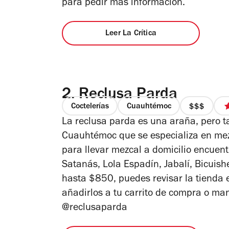
para pedir más información.
Leer La Crítica
2.
Reclusa Parda
Coctelerías
Cuauhtémoc
precio
La reclusa parda es una araña, pero t
3
de
Cuauhtémoc que se especializa en mez
4
para llevar mezcal a domicilio encuen
Satanás, Lola Espadín, Jabalí, Bicuis
hasta $850, puedes revisar la tienda e
añadirlos a tu carrito de compra o 
@reclusaparda