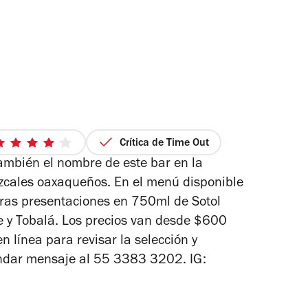
Crítica de Time Out
4
ambién el nombre de este bar en la
de
5
cales oaxaqueños. En el menú disponible
estrellas
tras presentaciones en 750ml de Sotol
he y Tobalá. Los precios van desde $600
n línea para revisar la selección y
mandar mensaje al 55 3383 3202.
IG: