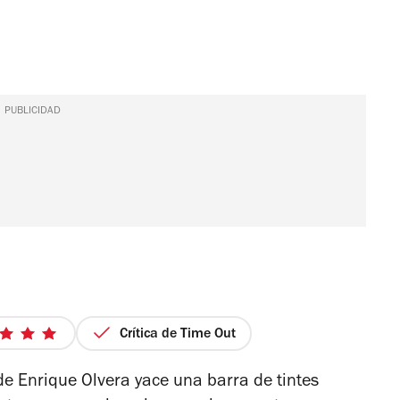
PUBLICIDAD
Crítica de Time Out
5
de
de Enrique Olvera yace una barra de tintes
5