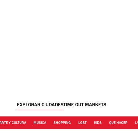
EXPLORAR CIUDADES
TIME OUT MARKETS
ARTE Y CULTURA
MUSICA
SHOPPING
LGBT
KIDS
QUE HACER
L