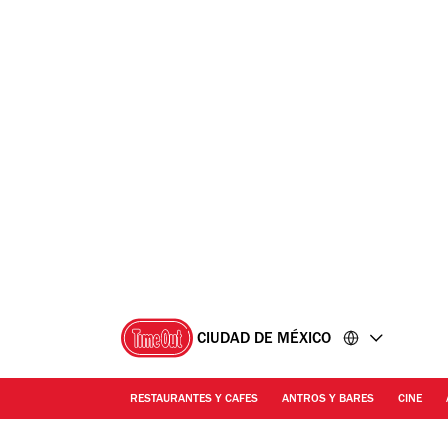
Ir
Ir
al
al
contenido
pie
de
página
CIUDAD DE MÉXICO
RESTAURANTES Y CAFES
ANTROS Y BARES
CINE