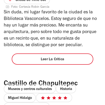
Crítica de Time Out
5
Foto: Cortesía Robin García
estrellas
Sin duda, mi lugar favorito de la ciudad es la
Biblioteca Vasconcelos. Estoy seguro de que no
hay un lugar más precioso. Me encanta su
arquitectura, pero sobre todo me gusta porque
es un recinto que, en su naturaleza de
biblioteca, se distingue por ser peculiar.
Leer La Crítica
Castillo de Chapultepec
Museos y centros culturales
Historia
Miguel Hidalgo
5