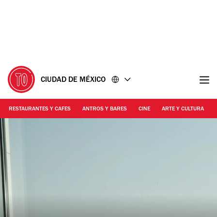
Ir
Ir
al
al
contenido
pie
de
página
CIUDAD DE MÉXICO
RESTAURANTES Y CAFES
ANTROS Y BARES
CINE
ARTE Y CULTURA