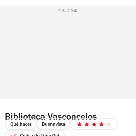
PUBLICIDAD
Biblioteca Vasconcelos
Qué hacer
Buenavista
4
de