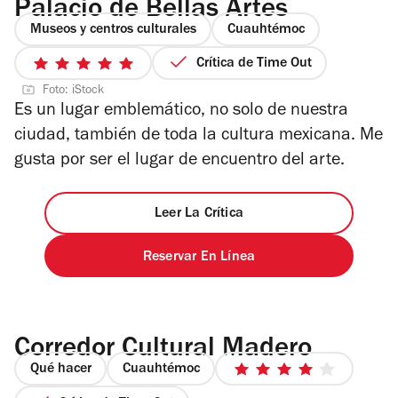
Palacio de Bellas Artes
Museos y centros culturales
Cuauhtémoc
Crítica de Time Out
5
Foto: iStock
de
Es un lugar emblemático, no solo de nuestra
5
ciudad, también de toda la cultura mexicana. Me
estrellas
gusta por ser el lugar de encuentro del arte.
Leer La Crítica
Reservar En Línea
Corredor Cultural Madero
Qué hacer
Cuauhtémoc
4