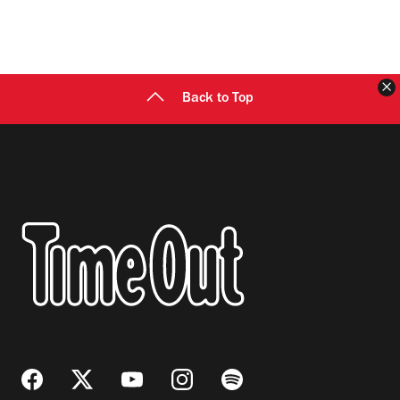
C
Back to Top