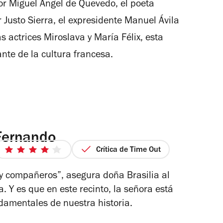
or Miguel Ángel de Quevedo, el poeta
 Justo Sierra, el expresidente Manuel Ávila
s actrices Miroslava y María Félix, esta
nte de la cultura francesa.
Fernando
Crítica de Time Out
4
de
y compañeros”, asegura doña Brasilia al
5
 Y es que en este recinto, la señora está
estrellas
amentales de nuestra historia.