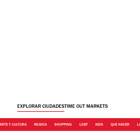
EXPLORAR CIUDADES
TIME OUT MARKETS
ARTE Y CULTURA
MUSICA
SHOPPING
LGBT
KIDS
QUE HACER
L