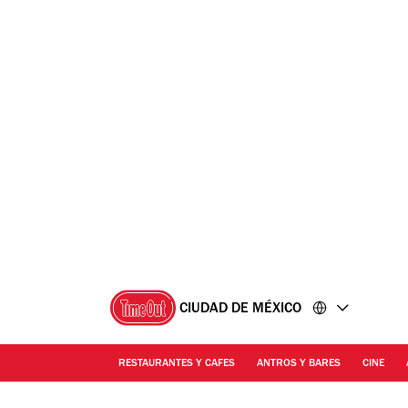
Ir
Ir
al
al
contenido
pie
de
página
CIUDAD DE MÉXICO
RESTAURANTES Y CAFES
ANTROS Y BARES
CINE