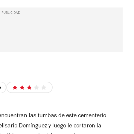
PUBLICIDAD
o
3
de
5
estrellas
e encuentran las tumbas de este cementerio
lisario Domínguez y luego le cortaron la