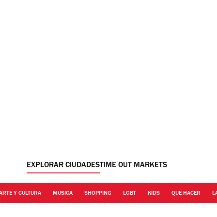
EXPLORAR CIUDADES
TIME OUT MARKETS
ARTE Y CULTURA
MUSICA
SHOPPING
LGBT
KIDS
QUE HACER
L