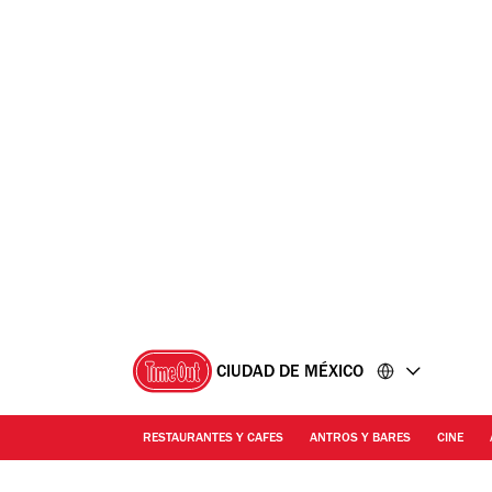
Ir
Ir
al
al
contenido
pie
de
página
CIUDAD DE MÉXICO
RESTAURANTES Y CAFES
ANTROS Y BARES
CINE