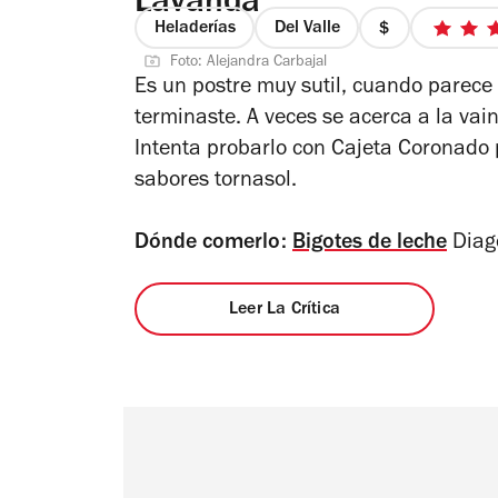
Lavanda
Heladerías
Del Valle
precio
Foto: Alejandra Carbajal
1
Es un postre muy sutil, cuando parece 
de
terminaste. A veces se acerca a la vaini
4
Intenta probarlo con Cajeta Coronado
sabores tornasol.
Dónde comerlo:
Bigotes de leche
Diag
Leer La Crítica