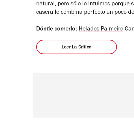
estrellas
natural, pero sólo lo intuimos porque 
casera le combina perfecto un poco d
Dónde comerlo:
Helados Palmeiro
Cam
Leer La Crítica