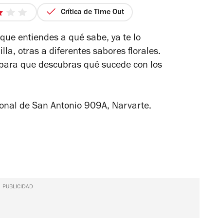
Crítica de Time Out
3
de
que entiendes a qué sabe, ya te lo
5
lla, otras a diferentes sabores florales.
estrellas
 para que descubras qué sucede con los
onal de San Antonio 909A, Narvarte.
PUBLICIDAD