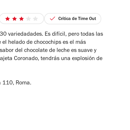
Crítica de Time Out
io
3
de
0 variedadades. Es difícil, pero todas las
5
 el helado de chocochips es el más
estrellas
 sabor del chocolate de leche es suave y
 Cajeta Coronado, tendrás una explosión de
a 110, Roma.