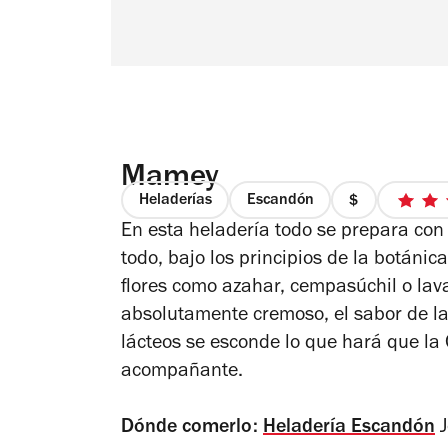
Mamey
Heladerías
Escandón
precio
En esta heladería todo se prepara con 
1
de
todo, bajo los principios de la botánic
4
flores como azahar, cempasúchil o la
absolutamente cremoso, el sabor de la 
lácteos se esconde lo que hará que l
acompañante.
Dónde comerlo:
Heladería Escandón
J