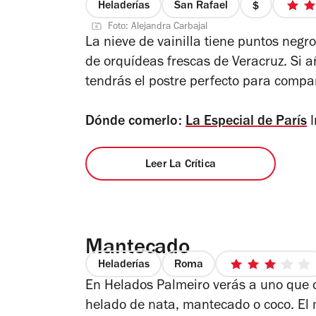
Heladerías
San Rafael
precio
Foto: Alejandra Carbajal
1
La nieve de vainilla tiene puntos negr
de
de orquídeas frescas de Veracruz. Si 
4
tendrás el postre perfecto para compar
Dónde comerlo:
La Especial de París
I
Leer La Crítica
Mantecado
Heladerías
Roma
3
En Helados Palmeiro verás a uno que 
de
5
helado de nata, mantecado o coco. El 