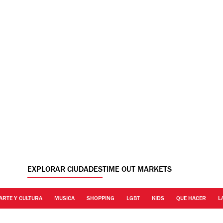
EXPLORAR CIUDADES
TIME OUT MARKETS
ARTE Y CULTURA
MUSICA
SHOPPING
LGBT
KIDS
QUE HACER
L