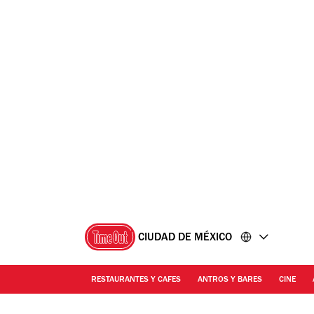
Ir
Ir
al
al
contenido
pie
de
página
CIUDAD DE MÉXICO
RESTAURANTES Y CAFES
ANTROS Y BARES
CINE