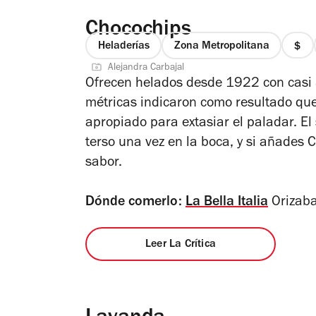
Chocochips
Heladerías
Zona Metropolitana
prec
Alejandra Carbajal
1
Ofrecen helados desde 1922 con casi 3
de
métricas indicaron como resultado que
4
apropiado para extasiar el paladar. El
terso una vez en la boca, y si añades
sabor.
Dónde comerlo:
La Bella Italia
Orizab
Leer La Crítica