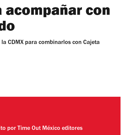
a acompañar con
do
e la CDMX para combinarlos con Cajeta
ito por
Time Out México editores