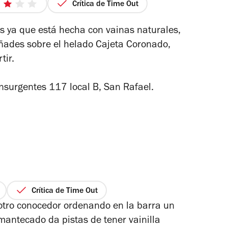
Crítica de Time Out
3
de
os ya que está hecha con vainas naturales,
5
añades sobre el helado Cajeta Coronado,
estrellas
tir.
nsurgentes 117 local B, San Rafael.
Crítica de Time Out
otro conocedor ordenando en la barra un
mantecado da pistas de tener vainilla