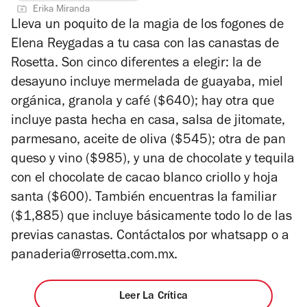
de
5
Erika Miranda
4
estrellas
Lleva un poquito de la magia de los fogones de
Elena Reygadas a tu casa con las canastas de
Rosetta. Son cinco diferentes a elegir: la de
desayuno incluye mermelada de guayaba, miel
orgánica, granola y café ($640); hay otra que
incluye pasta hecha en casa, salsa de jitomate,
parmesano, aceite de oliva ($545); otra de pan
queso y vino ($985), y una de chocolate y tequila
con el chocolate de cacao blanco criollo y hoja
santa ($600). También encuentras la familiar
($1,885) que incluye básicamente todo lo de las
previas canastas. Contáctalos por whatsapp o a
panaderia@rrosetta.com.mx.
Leer La Crítica