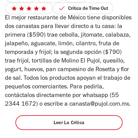
4
Crítica de Time Out
5
de
El mejor restaurante de México tiene disponibles
de
4
5
dos canastas para llevar directo a tu casa: la
estrellas
primera ($590) trae cebolla, jitomate, calabaza,
jalapeño, aguacate, limón, cilantro, fruta de
temporada y frijol; la segunda opción ($790)
trae frijol, tortillas de Molino El Pujol, quesillo,
yogurt, huevos, pan campesino de Rosetta y flor
de sal. Todos los productos apoyan el trabajo de
pequeños comerciantes. Para pedirla,
contáctalos directamente por whatsapp (55
2344 1672) o escribe a canasta@pujol.com.mx.
Leer La Crítica