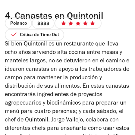
4.
Canastas en Quintonil
Polanco
precio
5
4
de
Crítica de Time Out
de
5
Si bien Quintonil es un restaurante que lleva
4
estrellas
ocho años sirviendo alta cocina entre mesas y
manteles largos, no se detuvieron en el camino e
idearon canastas en apoyo a los trabajadores de
campo para mantener la producción y
distribución de sus alimentos. En estas canastas
encontrarás ingredientes de proyectos
agropecuarios y biodinámicos para preparar un
menú para cuatro personas; y cada sábado, el
chef de Quintonil, Jorge Vallejo, colabora con
diferentes chefs para enseñarte cómo usar estos