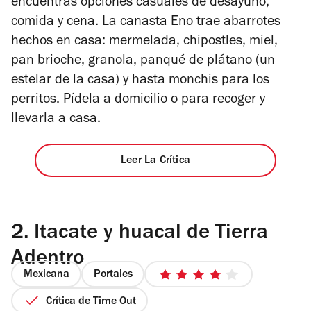
encuentras opciones casuales de desayuno,
comida y cena. La canasta Eno trae abarrotes
hechos en casa: mermelada, chipostles, miel,
pan brioche, granola, panqué de plátano (un
estelar de la casa) y hasta monchis para los
perritos. Pídela a domicilio o para recoger y
llevarla a casa.
Leer La Crítica
2.
Itacate y huacal de Tierra
Adentro
Mexicana
Portales
4
de
Crítica de Time Out