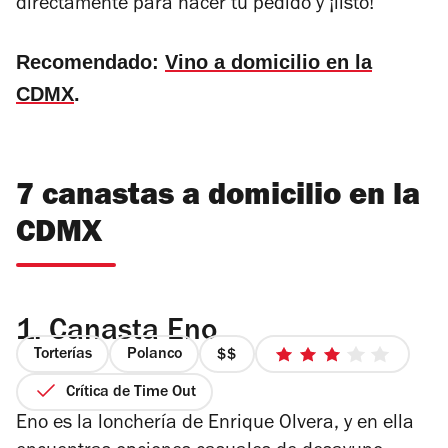
directamente para hacer tu pedido y ¡listo!
Recomendado:
Vino a domicilio en la
CDMX
.
7 canastas a domicilio en la
CDMX
1.
Canasta Eno
Torterías
Polanco
precio
3
2
de
Crítica de Time Out
de
5
Eno es la lonchería de Enrique Olvera, y en ella
4
estrellas