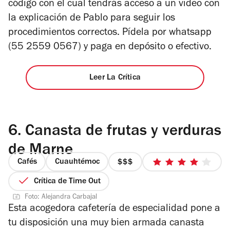
código con el cual tendrás acceso a un video con
la explicación de Pablo para seguir los
procedimientos correctos. Pídela por whatsapp
(55 2559 0567) y paga en depósito o efectivo.
Leer La Crítica
6.
Canasta de frutas y verduras
de Marne
Cafés
Cuauhtémoc
precio
4
3
de
Crítica de Time Out
de
5
Foto: Alejandra Carbajal
4
estrellas
Esta acogedora cafetería de especialidad pone a
tu disposición una muy bien armada canasta