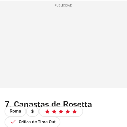
PUBLICIDAD
7.
Canastas de Rosetta
Roma
precio
5
1
de
Crítica de Time Out