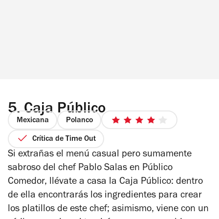
5.
Caja Público
Mexicana
Polanco
4
de
Crítica de Time Out
5
Si extrañas el menú casual pero sumamente
estrellas
sabroso del chef Pablo Salas en Público
Comedor, llévate a casa la Caja Público: dentro
de ella encontrarás los ingredientes para crear
los platillos de este chef; asimismo, viene con un