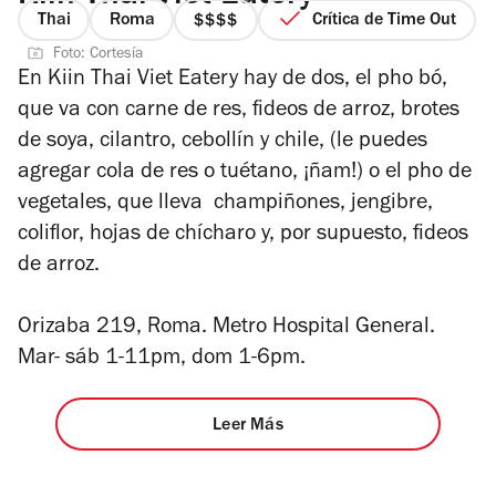
Thai
Roma
Crítica de Time Out
precio
Foto: Cortesía
4
En Kiin Thai Viet Eatery hay de dos, el pho bó,
de
que va con carne de res, fideos de arroz, brotes
4
de soya, cilantro, cebollín y chile, (le puedes
agregar cola de res o tuétano, ¡ñam!) o el pho de
vegetales, que lleva champiñones, jengibre,
coliflor, hojas de chícharo y, por supuesto, fideos
de arroz.
Orizaba 219, Roma.
Metro Hospital General.
Mar- sáb 1-11pm, dom 1-6pm.
Leer Más