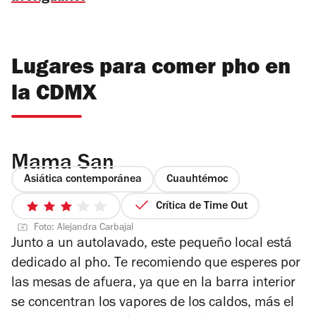
Lugares para comer pho en
la CDMX
Mama San
Asiática contemporánea
Cuauhtémoc
Crítica de Time Out
3
Foto: Alejandra Carbajal
de
Junto a un autolavado, este pequeño local está
5
dedicado al pho. Te recomiendo que esperes por
estrellas
las mesas de afuera, ya que en la barra interior
se concentran los vapores de los caldos, más el