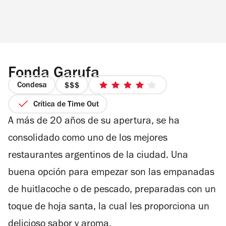
Fonda Garufa
Condesa
precio
4
3
de
Crítica de Time Out
de
5
A más de 20 años de su apertura, se ha
4
estrellas
consolidado como uno de los mejores
restaurantes argentinos de la ciudad.
Una
buena opción para empezar son las empanadas
de huitlacoche o de pescado, preparadas con un
toque de hoja santa, la cual les proporciona un
delicioso sabor y aroma.