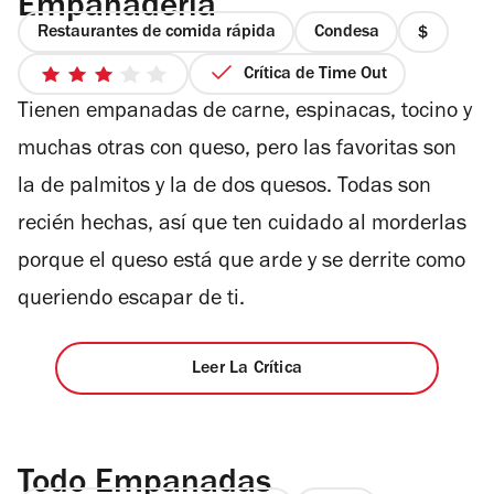
Empanadería
Restaurantes de comida rápida
Condesa
precio
1
Crítica de Time Out
3
de
Tienen empanadas de carne, espinacas, tocino y
de
4
5
muchas otras con queso, pero las favoritas son
estrellas
la de palmitos y la de dos quesos. Todas son
recién hechas, así que ten cuidado al morderlas
porque el queso está que arde y se derrite como
queriendo escapar de ti.
Leer La Crítica
Todo Empanadas