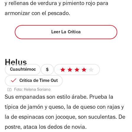
y rellenas de verdura y pimiento rojo para
armonizar con el pescado.
Leer La Crítica
Helus
Cuauhtémoc
precio
4
1
de
Crítica de Time Out
de
5
Foto: Helena Soriano
4
estrellas
Sus empanadas son estilo árabe. Prueba la
típica de jamón y queso, la de queso con rajas y
la de espinacas con jocoque, son suculentas. De
postre, ataca los dedos de novia.