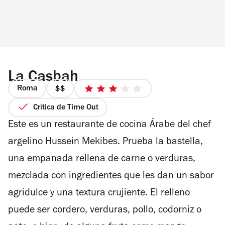
La Casbah
Roma
precio
3
2
de
Crítica de Time Out
de
5
Este es un restaurante de cocina Árabe del chef
4
estrellas
argelino
Hussein Mekibes. Prueba
la bastella,
una empanada rellena de carne o verduras,
mezclada con ingredientes que les dan un sabor
agridulce y una textura crujiente. El relleno
puede ser cordero, verduras, pollo, codorniz o