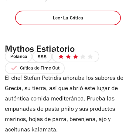
Leer La Crítica
Mythos Estiatorio
Polanco
precio
3
3
de
Crítica de Time Out
de
5
El chef Stefan Petridis añoraba los sabores de
4
estrellas
Grecia, su tierra, así que abrió este lugar de
auténtica comida mediteránea. Prueba l
as
empanadas de pasta philo y sus p
roductos
marinos, hojas de parra, berenjena, ajo y
aceitunas kalamata.