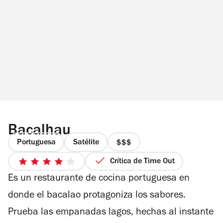
Bacalhau
Portuguesa
Satélite
precio
3
Crítica de Time Out
4
de
Es un restaurante de cocina portuguesa en
de
4
5
donde el bacalao protagoniza los sabores.
estrellas
Prueba las empanadas lagos, hechas al instante