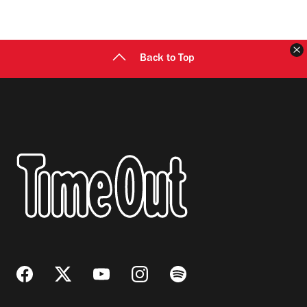
C
Back to Top