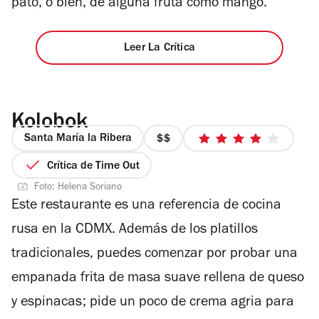
pato, o bien, de alguna fruta como mango.
Leer La Crítica
Kolobok
Santa María la Ribera
precio
4
2
de
Crítica de Time Out
de
5
Foto: Helena Soriano
4
estrellas
Este restaurante es una referencia de cocina
rusa en la CDMX. Además de los platillos
tradicionales, puedes comenzar por probar una
empanada frita de masa suave rellena de queso
y espinacas; pide un poco de crema agria para