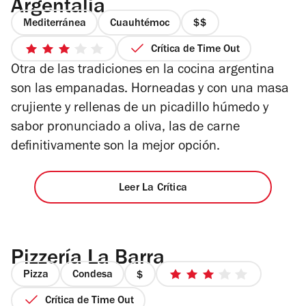
Argentalia
Mediterránea
Cuauhtémoc
precio
2
Crítica de Time Out
3
de
Otra de las tradiciones en la cocina argentina
de
4
5
son las empanadas. Horneadas y con una masa
estrellas
crujiente y rellenas de un picadillo húmedo y
sabor pronunciado a oliva, las de carne
definitivamente son la mejor opción.
Leer La Crítica
Pizzería La Barra
Pizza
Condesa
precio
3
1
de
Crítica de Time Out