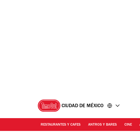
Ir
Ir
al
al
contenido
pie
de
página
CIUDAD DE MÉXICO
RESTAURANTES Y CAFES
ANTROS Y BARES
CINE