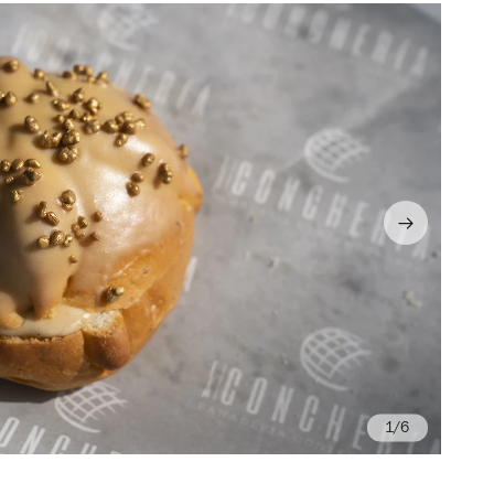
/6
Fo