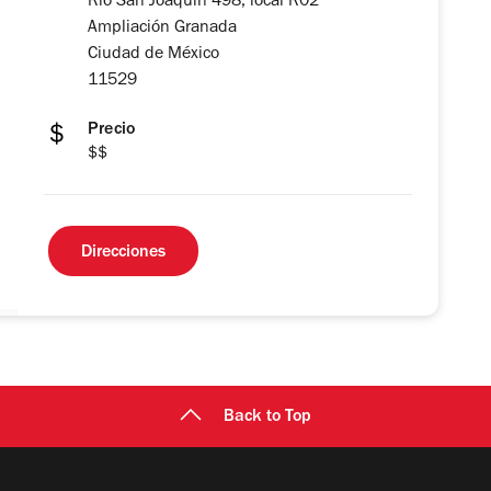
Río San Joaquín 498, local R02
Ampliación Granada
Ciudad de México
11529
Precio
$$
Direcciones
Back to Top