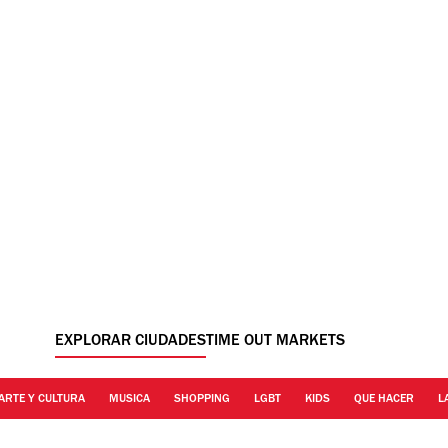
EXPLORAR CIUDADES
TIME OUT MARKETS
ARTE Y CULTURA
MUSICA
SHOPPING
LGBT
KIDS
QUE HACER
L