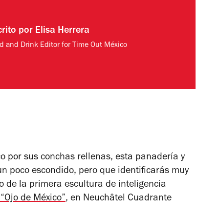
crito por
Elisa Herrera
d and Drink Editor for Time Out México
 por sus conchas rellenas, esta panadería y
un poco escondido, pero que identificarás muy
o de la primera escultura de inteligencia
 “Ojo de México”
, en Neuchâtel Cuadrante