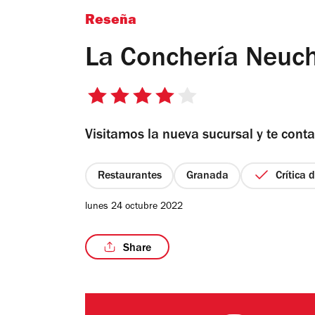
Reseña
La Conchería Neuch
4
de
Visitamos la nueva sucursal y te con
5
estrellas
Restaurantes
Granada
Crítica 
lunes 24 octubre 2022
Share