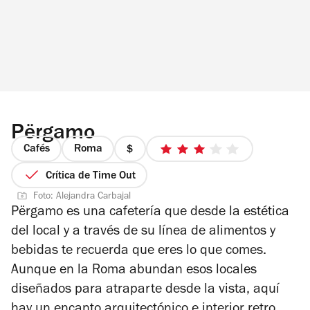
Përgamo
Cafés
Roma
precio
3
1
de
Crítica de Time Out
de
5
Foto: Alejandra Carbajal
4
estrellas
Përgamo es una cafetería que desde la estética
del local y a través de su línea de alimentos y
bebidas te recuerda que eres lo que comes.
Aunque en la Roma abundan esos locales
diseñados para atraparte desde la vista, aquí
hay un encanto arquitectónico e interior retro