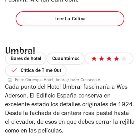
Pushkin. Mié-lun 8am-6pm.
Leer La Crítica
Umbral
Bares de hotel
Cuauhtémoc
4
de
Crítica de Time Out
5
Foto: Cortespia Hotel Umbral/Javier Canseco V.
estrellas
Cada punto del Hotel Umbral fascinaría a Wes
Aderson. El Edificio España conserva en
excelente estado los detalles originales de 1924.
Desde la fachada de cantera rosa pastel hasta
el elevador, de esos en que debes cerrar la rejilla
como en las películas.