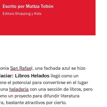
Escrito por
Mattza Tobón
Editora Shopping y Kids
olonia
San Rafae
l, una fachada azul se hizo
laciar: Libros Helados
llegó como un
e el potencial para convertirse en el lugar
s una
heladería
con una sección de libros, pero
omo un proyecto para difundir literatura
a, bastante atractivos por cierto.