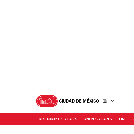
Ir
Ir
al
al
contenido
pie
de
página
CIUDAD DE MÉXICO
RESTAURANTES Y CAFES
ANTROS Y BARES
CINE