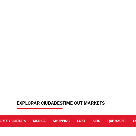
EXPLORAR CIUDADES
TIME OUT MARKETS
ARTE Y CULTURA
MUSICA
SHOPPING
LGBT
KIDS
QUE HACER
L