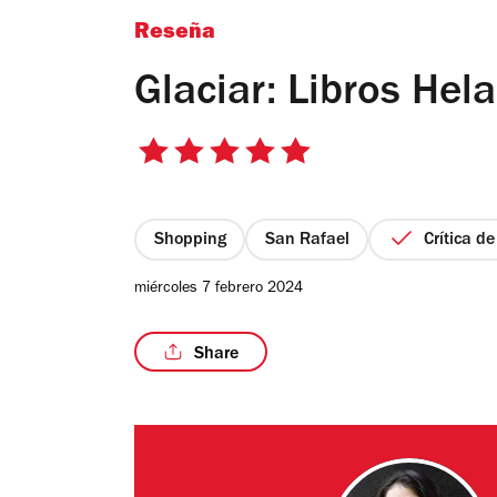
Reseña
Glaciar: Libros Hel
5
de
5
estrellas
Shopping
San Rafael
Crítica d
miércoles 7 febrero 2024
Share