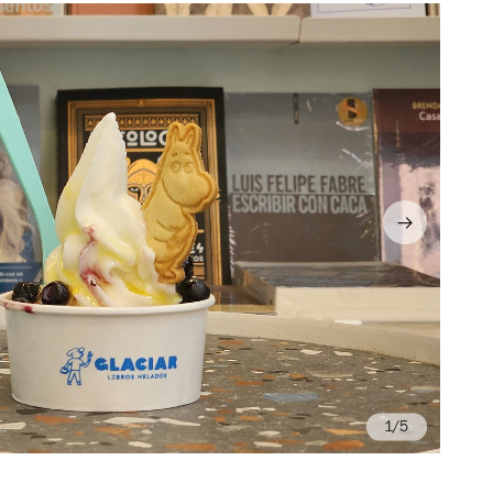
/5
Fo