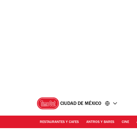
Ir
Ir
al
al
contenido
pie
de
página
CIUDAD DE MÉXICO
RESTAURANTES Y CAFES
ANTROS Y BARES
CINE