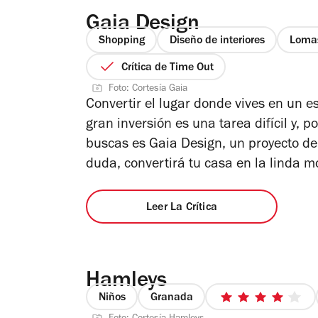
Gaia Design
Shopping
Diseño de interiores
Lomas
Crítica de Time Out
Foto: Cortesía Gaia
Convertir el lugar donde vives en un 
gran inversión es una tarea difícil y, 
buscas es Gaia Design, un proyecto de 
duda, convertirá tu casa en la linda 
Leer La Crítica
Hamleys
Niños
Granada
4