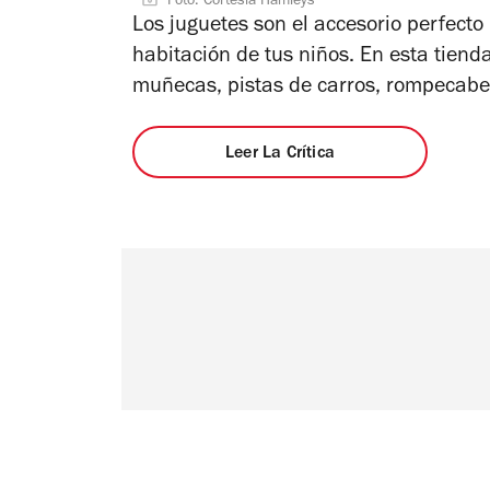
Foto: Cortesía Hamleys
de
Los juguetes son el accesorio perfecto 
5
habitación de tus niños. En esta tien
estrellas
muñecas, pistas de carros, rompecabe
Leer La Crítica