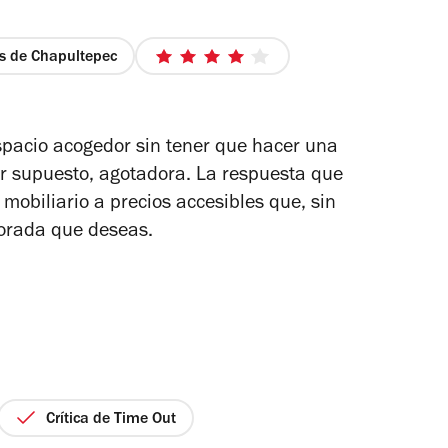
 de Chapultepec
4
de
5
estrellas
espacio acogedor sin tener que hacer una
por supuesto, agotadora. La respuesta que
mobiliario a precios accesibles que, sin
morada que deseas.
Crítica de Time Out