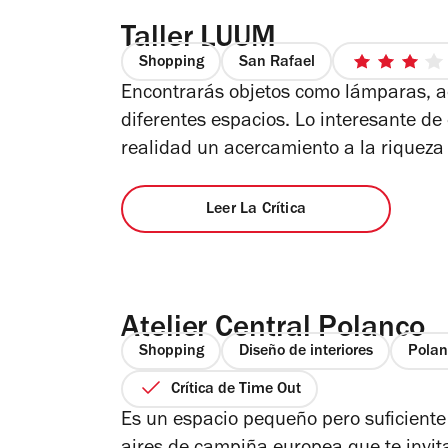
Taller LUUM
Shopping
San Rafael
3
Encontrarás objetos como lámparas, a
de
5
diferentes espacios. Lo interesante de
estrel
realidad un acercamiento a la riqueza
Leer La Crítica
Atelier Central Polanco
Shopping
Diseño de interiores
Polan
Crítica de Time Out
Es un espacio pequeño pero suficiente