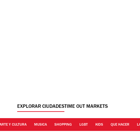
EXPLORAR CIUDADES
TIME OUT MARKETS
ARTE Y CULTURA
MUSICA
SHOPPING
LGBT
KIDS
QUE HACER
L