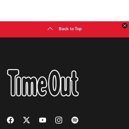
C
Back to Top