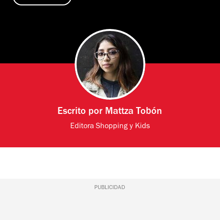
Escrito por
Mattza Tobón
Editora Shopping y Kids
PUBLICIDAD