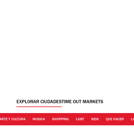
EXPLORAR CIUDADES
TIME OUT MARKETS
ARTE Y CULTURA
MUSICA
SHOPPING
LGBT
KIDS
QUE HACER
L