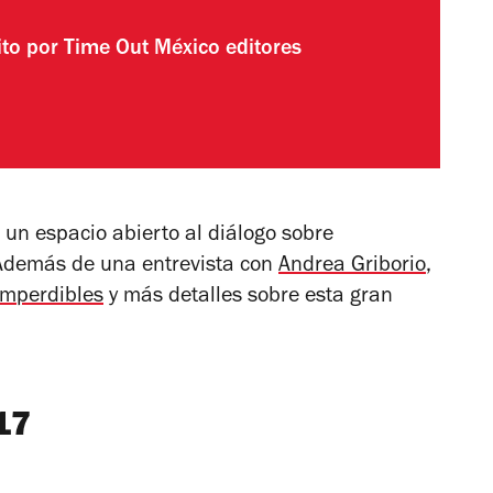
ito por
Time Out México editores
 un espacio abierto al diálogo sobre
 Además de una entrevista con
Andrea Griborio
,
imperdibles
y más detalles sobre esta gran
17