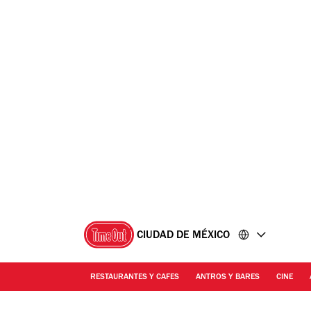
Ir
Ir
al
al
contenido
pie
de
página
CIUDAD DE MÉXICO
RESTAURANTES Y CAFES
ANTROS Y BARES
CINE