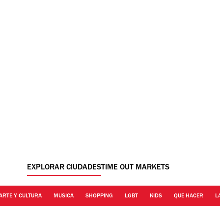
EXPLORAR CIUDADES
TIME OUT MARKETS
ARTE Y CULTURA
MUSICA
SHOPPING
LGBT
KIDS
QUE HACER
L