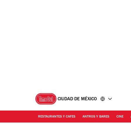
Ir
Ir
al
al
contenido
pie
de
página
CIUDAD DE MÉXICO
RESTAURANTES Y CAFES
ANTROS Y BARES
CINE