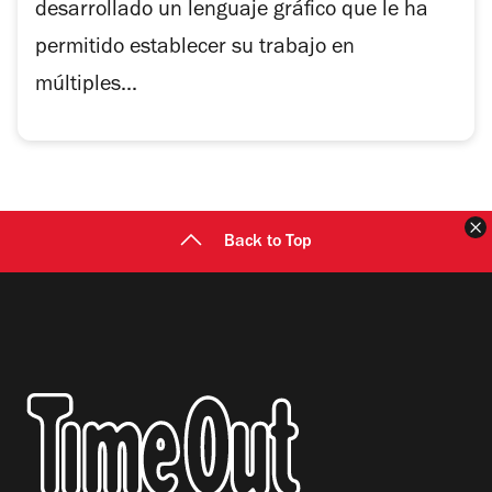
desarrollado un lenguaje gráfico que le ha
permitido establecer su trabajo en
múltiples...
C
Back to Top