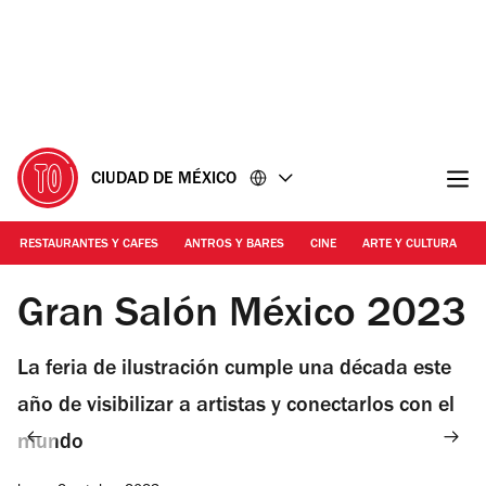
Ir
Ir
al
al
contenido
pie
de
página
CIUDAD DE MÉXICO
RESTAURANTES Y CAFES
ANTROS Y BARES
CINE
ARTE Y CULTURA
Foto: Emilia Schettino
Gran Salón México 2023
La feria de ilustración cumple una década este
año de visibilizar a artistas y conectarlos con el
mundo