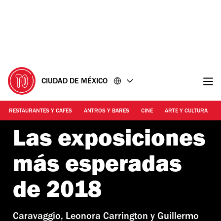
Ir
Ir
al
al
contenido
pie
de
página
CIUDAD DE MÉXICO
RESTAURANTES Y CAFES
ANTROS Y BARES
CINE
ARTE Y CULTURA
Las exposiciones
más esperadas
de 2018
Caravaggio, Leonora Carrington y Guillermo