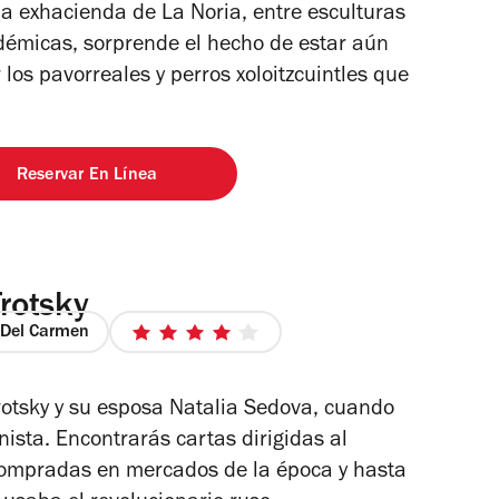
la exhacienda de La Noria, entre esculturas
ndémicas, sorprende el hecho de estar aún
os pavorreales y perros xoloitzcuintles que
Reservar En Línea
rotsky
Del Carmen
4
de
5
Trotsky y su esposa Natalia Sedova, cuando
estrellas
nista. Encontrarás cartas dirigidas al
 compradas en mercados de la época y hasta