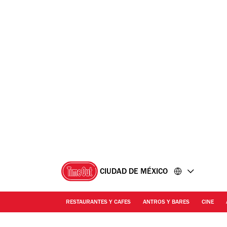
Ir
Ir
al
al
contenido
pie
de
página
CIUDAD DE MÉXICO
RESTAURANTES Y CAFES
ANTROS Y BARES
CINE