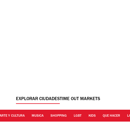
EXPLORAR CIUDADES
TIME OUT MARKETS
ARTE Y CULTURA
MUSICA
SHOPPING
LGBT
KIDS
QUE HACER
L