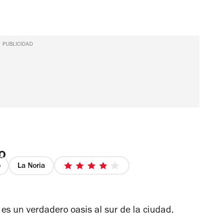
PUBLICIDAD
o
o
La Noria
4
de
5
estrellas
s un verdadero oasis al sur de la ciudad.