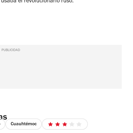
 usaba el revolucionario ruso.
PUBLICIDAD
as
o
Cuauhtémoc
3