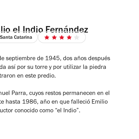
io el Indio Fernández
Santa Catarina
4
de
5
 de septiembre de 1945, dos años después
estrellas
 así por su torre y por utilizar la piedra
traron en este predio.
nuel Parra, cuyos restos permanecen en el
te hasta 1986, año en que falleció Emilio
uctor conocido como “el Indio”.