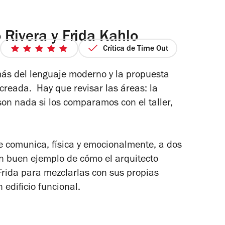
Rivera y Frida Kahlo
Crítica de Time Out
5
de
ás del lenguaje moderno y la propuesta
5
 creada. Hay que revisar las áreas: la
estrellas
on nada si los comparamos con el taller,
e comunica, física y emocionalmente, a dos
un buen ejemplo de cómo el arquitecto
Frida para mezclarlas con sus propias
n edificio funcional.