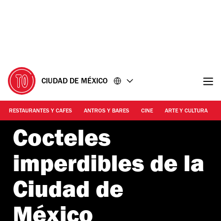
Ir
Ir
al
al
contenido
pie
de
página
CIUDAD DE MÉXICO
RESTAURANTES Y CAFES
ANTROS Y BARES
CINE
ARTE Y CULTURA
Cocteles
imperdibles de la
Ciudad de
México