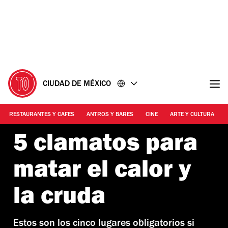
Ir
Ir
al
al
contenido
pie
de
página
CIUDAD DE MÉXICO
RESTAURANTES Y CAFES
ANTROS Y BARES
CINE
ARTE Y CULTURA
5 clamatos para
matar el calor y
la cruda
Estos son los cinco lugares obligatorios si