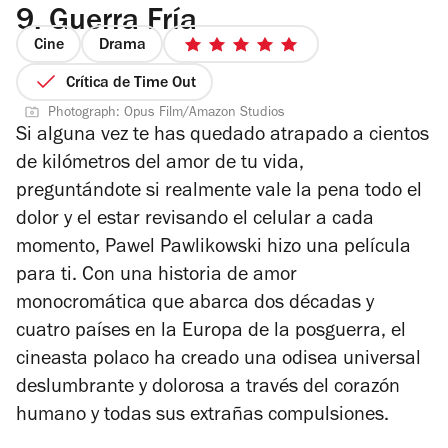
9.
Guerra Fría
Cine
Drama
5
de
Crítica de Time Out
5
Photograph: Opus Film/Amazon Studios
estrellas
Si alguna vez te has quedado atrapado a cientos
de kilómetros del amor de tu vida,
preguntándote si realmente vale la pena todo el
dolor y el estar revisando el celular a cada
momento, Pawel Pawlikowski hizo una película
para ti. Con una historia de amor
monocromática que abarca dos décadas y
cuatro países en la Europa de la posguerra, el
cineasta polaco ha creado una odisea universal
deslumbrante y dolorosa a través del corazón
humano y todas sus extrañas compulsiones.