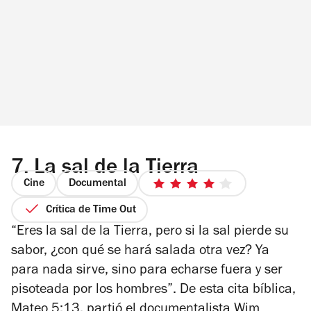
7.
La sal de la Tierra
Cine
Documental
4
de
Crítica de Time Out
5
“Eres la sal de la Tierra, pero si la sal pierde su
estrellas
sabor, ¿con qué se hará salada otra vez? Ya
para nada sirve, sino para echarse fuera y ser
pisoteada por los hombres”. De esta cita bíblica,
Mateo 5:13, partió el documentalista Wim