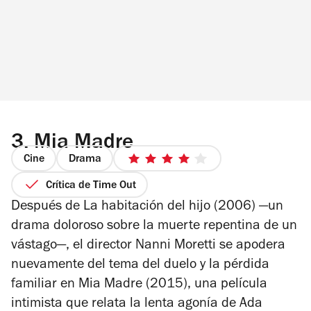
3.
Mia Madre
Cine
Drama
4
de
Crítica de Time Out
5
Después de
La habitación del hijo
(2006) —un
estrellas
drama doloroso sobre la muerte repentina de un
vástago—, el director Nanni Moretti se apodera
nuevamente del tema del duelo y la pérdida
familiar en
Mia Madre
(2015), una película
intimista que relata la lenta agonía de Ada