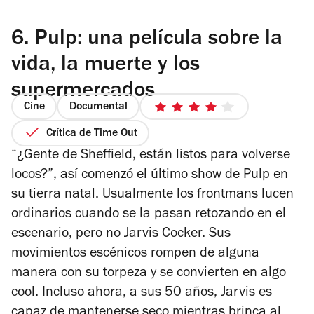
6.
Pulp: una película sobre la
vida, la muerte y los
supermercados
Cine
Documental
4
de
Crítica de Time Out
5
“¿Gente de Sheffield, están listos para volverse
estrellas
locos?”, así comenzó el último show de Pulp en
su tierra natal. Usualmente los frontmans lucen
ordinarios cuando se la pasan retozando en el
escenario, pero no Jarvis Cocker. Sus
movimientos escénicos rompen de alguna
manera con su torpeza y se convierten en algo
cool. Incluso ahora, a sus 50 años, Jarvis es
capaz de mantenerse seco mientras brinca al