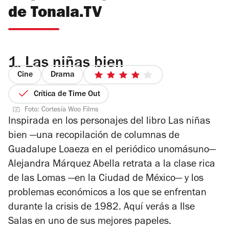
de Tonala.TV
1.
Las niñas bien
Cine
Drama
4
de
Crítica de Time Out
5
Foto: Cortesía Woo Films
estrellas
Inspirada en los personajes del libro
Las niñas
bien
—una recopilación de columnas de
Guadalupe Loaeza en el periódico
unomásun
o—
Alejandra Márquez Abella retrata a la clase rica
de las Lomas —en la Ciudad de México— y los
problemas económicos a los que se enfrentan
durante la crisis de 1982. Aquí verás a Ilse
Salas en uno de sus mejores papeles.