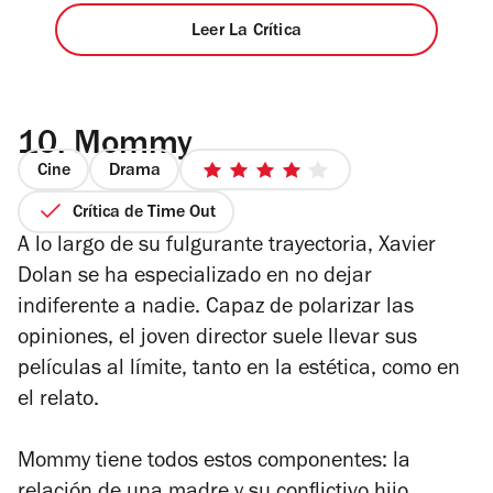
Leer La Crítica
10.
Mommy
Cine
Drama
4
de
Crítica de Time Out
5
A lo largo de su fulgurante trayectoria, Xavier
estrellas
Dolan se ha especializado en no dejar
indiferente a nadie. Capaz de polarizar las
opiniones, el joven director suele llevar sus
películas al límite, tanto en la estética, como en
el relato.
Mommy
tiene todos estos componentes: la