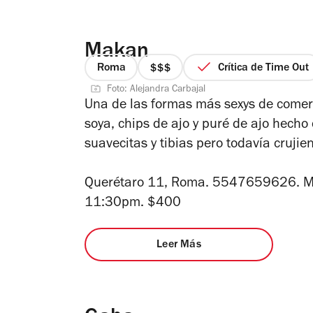
Makan
Roma
Crítica de Time Out
precio
Foto: Alejandra Carbajal
3
Una de las formas más sexys de comer
de
soya, chips de ajo y puré de ajo hecho
4
suavecitas y tibias pero todavía crujie
Querétaro 11, Roma. 5547659626. Met
11:30pm. $400
Leer Más