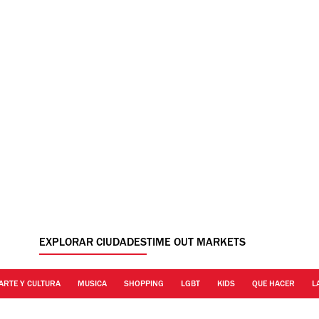
EXPLORAR CIUDADES
TIME OUT MARKETS
ARTE Y CULTURA
MUSICA
SHOPPING
LGBT
KIDS
QUE HACER
L