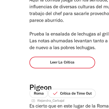
Aquí la comida juega con los sentidos, 
5
influencias de diversas culturas del 
estrellas
trabajo del chef para sacarle provech
parece aburrido.
Prueba la ensalada de lechugas al grill,
Las notas ahumadas levantan tanto a 
de nuevo a las pobres lechugas.
Leer La Crítica
Pigeon
Roma
Crítica de Time Out
Alejandra_Carbajal
Es cierto que en este lugar de la Rom