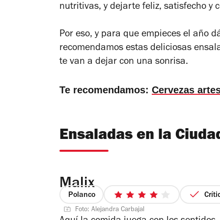
nutritivas, y dejarte feliz, satisfecho y
Por eso, y para que empieces el año dá
recomendamos estas deliciosas ensala
te van a dejar con una sonrisa.
Te recomendamos:
Cervezas arte
Ensaladas en la Ciuda
Malix
Polanco
Crít
4
Foto: Alejandra Carbajal
de