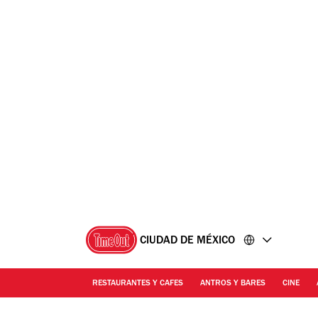
Ir
Ir
al
al
contenido
pie
de
página
CIUDAD DE MÉXICO
RESTAURANTES Y CAFES
ANTROS Y BARES
CINE