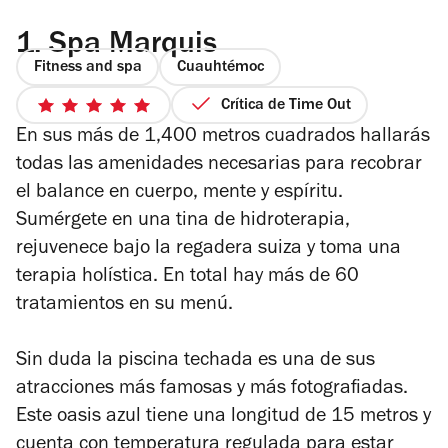
1.
Spa Marquis
Fitness and spa
Cuauhtémoc
Crítica de Time Out
5
En sus más de 1,400 metros cuadrados hallarás
de
5
todas las amenidades necesarias para recobrar
estrellas
el balance en cuerpo, mente y espíritu.
Sumérgete en una tina de hidroterapia,
rejuvenece bajo la regadera suiza y toma una
terapia holística. En total hay más de 60
tratamientos en su menú.
Sin duda la piscina techada es una de sus
atracciones más famosas y más fotografiadas.
Este oasis azul tiene una longitud de 15 metros y
cuenta con temperatura regulada para estar