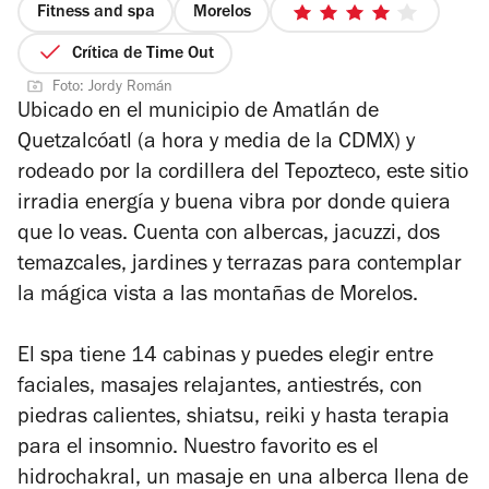
Fitness and spa
Morelos
4
de
Crítica de Time Out
5
Foto: Jordy Román
estrellas
Ubicado en el municipio de Amatlán de
Quetzalcóatl (a hora y media de la CDMX) y
rodeado por la cordillera del Tepozteco, este sitio
irradia energía y buena vibra por donde quiera
que lo veas. Cuenta con albercas, jacuzzi, dos
temazcales, jardines y terrazas para contemplar
la mágica vista a las montañas de Morelos.
El spa tiene 1
4 cabinas y puedes elegir entre
faciales, masajes relajantes, antiestrés, con
piedras calientes, shiatsu, reiki y hasta terapia
para el insomnio. Nuestro favorito es el
hidrochakral, un masaje en una alberca llena de