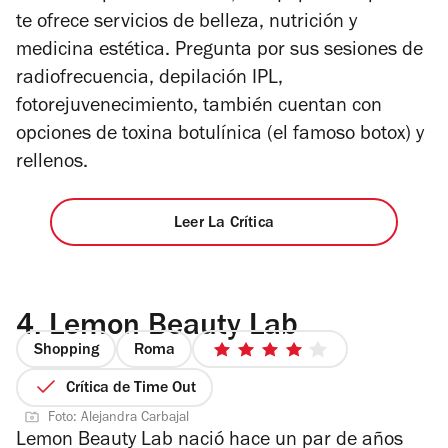
te ofrece servicios de belleza, nutrición y
medicina estética. Pregunta por sus sesiones de
radiofrecuencia, depilación IPL,
fotorejuvenecimiento, también cuentan con
opciones de toxina botulínica (el famoso botox) y
rellenos.
Leer La Crítica
4.
Lemon Beauty Lab
Shopping
Roma
4
de
Crítica de Time Out
5
Foto: Alejandra Carbajal
estrellas
Lemon Beauty Lab nació hace un par de años