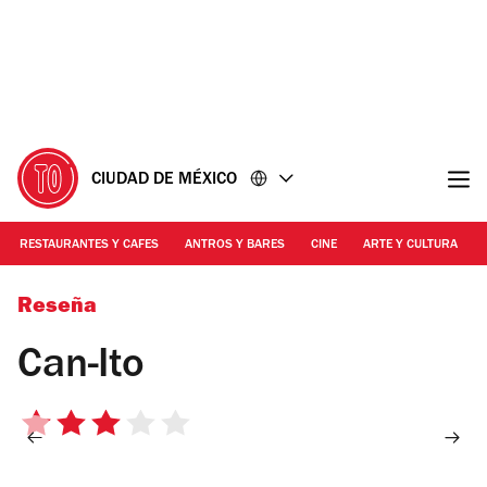
Ir
Ir
al
al
contenido
pie
de
página
CIUDAD DE MÉXICO
RESTAURANTES Y CAFES
ANTROS Y BARES
CINE
ARTE Y CULTURA
Foto: Mattza Tobón
Reseña
Can-Ito
3
de
5