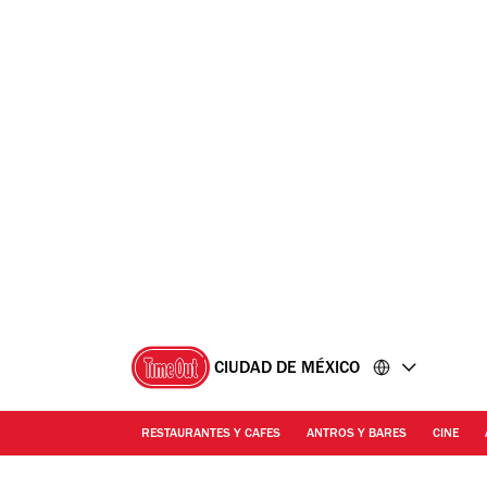
Ir
Ir
al
al
contenido
pie
de
página
CIUDAD DE MÉXICO
RESTAURANTES Y CAFES
ANTROS Y BARES
CINE