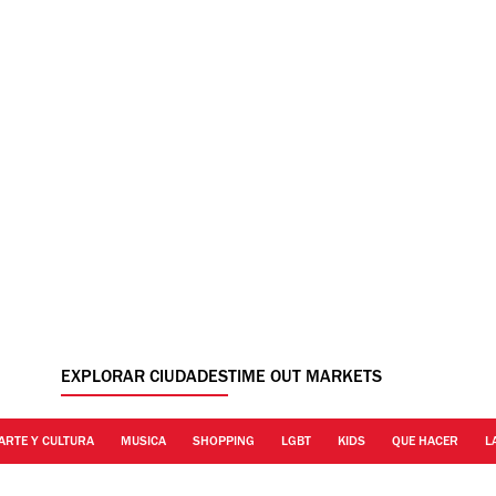
EXPLORAR CIUDADES
TIME OUT MARKETS
ARTE Y CULTURA
MUSICA
SHOPPING
LGBT
KIDS
QUE HACER
L