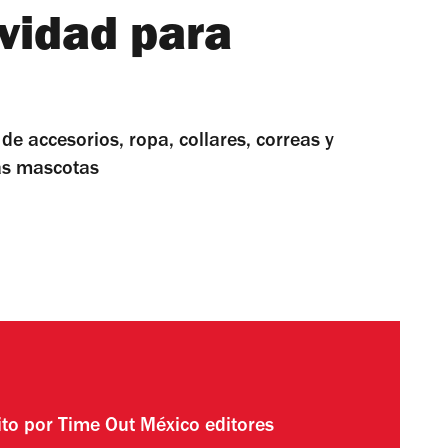
vidad para
de accesorios, ropa, collares, correas y
las mascotas
ito por
Time Out México editores