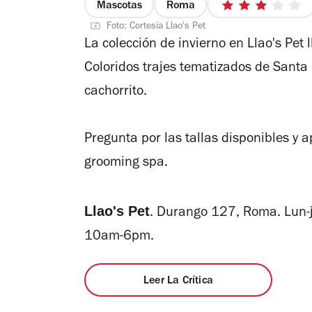
Mascotas
Roma
3
Foto: Cortesía Llao's Pet
de
La colección de invierno en Llao's Pet 
5
estrellas
Coloridos trajes tematizados de Santa
cachorrito.
Pregunta por las tallas disponibles y 
grooming spa.
Llao's Pet
.
Durango 127,
Roma.
Lun-
10am-6pm.
Leer La Crítica