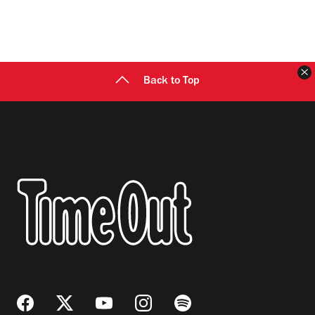
C
Back to Top