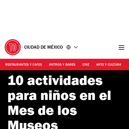
Ir
Ir
al
al
contenido
pie
de
página
CIUDAD DE MÉXICO
RESTAURANTES Y CAFES
ANTROS Y BARES
CINE
ARTE Y CULTURA
10 actividades
para niños en el
Mes de los
Museos