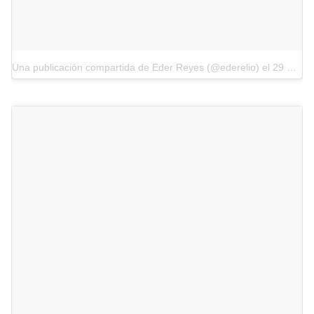
Una publicación compartida de Eder Reyes (@ederelio)
el
29 de Oct de 2017 a la(s) 7:41 PDT