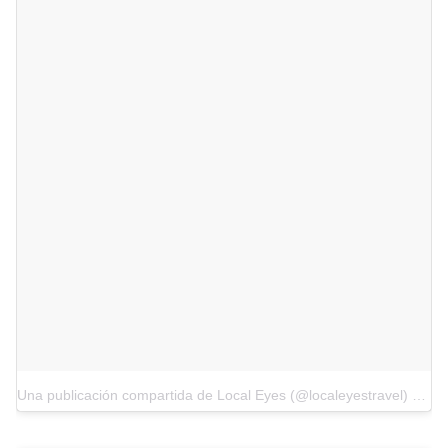
Una publicación compartida de Local Eyes (@localeyestravel)
el
29 