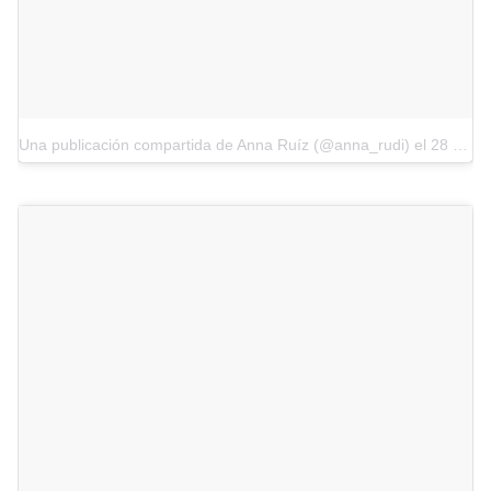
Una publicación compartida de Anna Ruíz (@anna_rudi)
el
28 de Oct de 2017 a la(s) 10:52 PDT