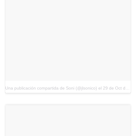
Una publicación compartida de Soni (@jlsonico)
el
29 de Oct de 2017 a la(s) 9:19 PDT