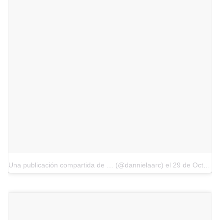
Una publicación compartida de … (@dannielaarc)
el
29 de Oct de 2017 a la(s) 5:34 PDT