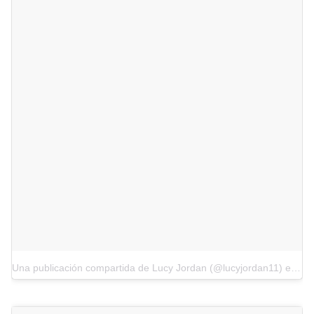
Una publicación compartida de Lucy Jordan (@lucyjordan11)
el
28 