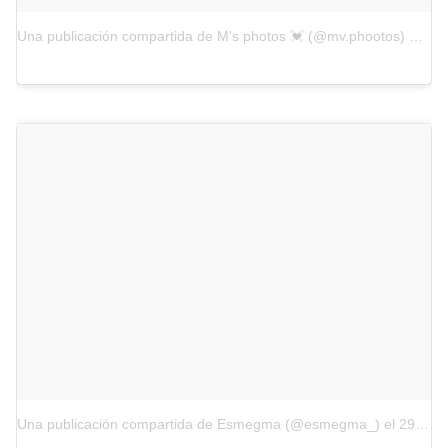
Una publicación compartida de M's photos 💓 (@mv.phootos)
el
29 
Una publicación compartida de Esmegma (@esmegma_)
el
29 de Oct de 2017 a la(s) 2:32 PDT