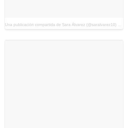
Una publicación compartida de Sara Álvarez (@saralvarez10)
el
28 