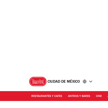
Ir
Ir
al
al
contenido
pie
de
página
CIUDAD DE MÉXICO
RESTAURANTES Y CAFES
ANTROS Y BARES
CINE