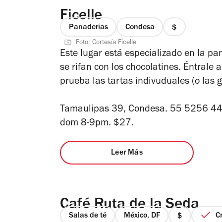
Ficelle
Panaderías
Condesa
precio
Foto: Cortesía Ficelle
1
Este lugar está especializado en la pa
de
se rifan con los chocolatines. Éntrale 
4
prueba las tartas indivuduales (o las g
Tamaulipas 39, Condesa. 55 5256 44
dom 8-9pm.
$27.
Leer Más
Café Ruta de la Seda
Salas de té
México, DF
C
precio