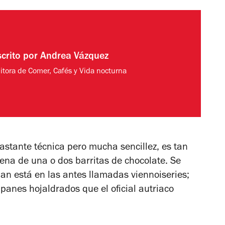
scrito por
Andrea Vázquez
itora de Comer, Cafés y Vida nocturna
bastante técnica pero mucha sencillez, es tan
na de una o dos barritas de chocolate. Se
 pan está en las antes llamadas
viennoiseries
;
panes hojaldrados que el oficial autriaco