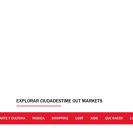
EXPLORAR CIUDADES
TIME OUT MARKETS
ARTE Y CULTURA
MUSICA
SHOPPING
LGBT
KIDS
QUE HACER
L