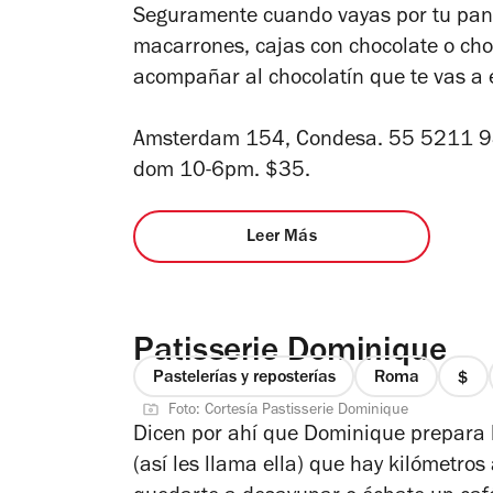
Seguramente cuando vayas por tu pan
macarrones, cajas con chocolate o cho
acompañar al chocolatín que te vas a 
Amsterdam 154, Condesa. 55 5211 
dom 10-6pm.
$35.
Leer Más
Patisserie Dominique
Pastelerías y reposterías
Roma
prec
Foto: Cortesía Pastisserie Dominique
1
Dicen por ahí que Dominique prepara l
de
(así les llama ella) que hay kilómetros
4