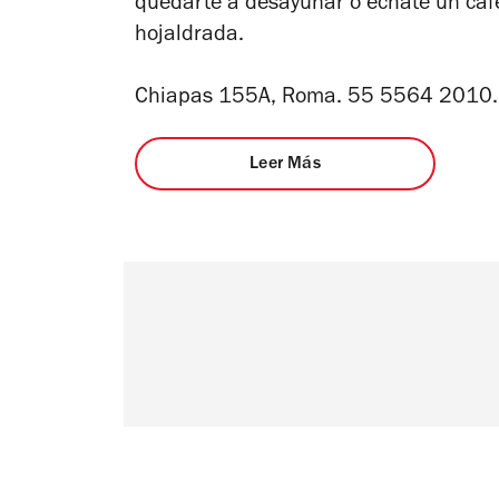
quedarte a desayunar o échate un caf
hojaldrada.
Chiapas 155A, Roma. 55 5564 2010.
Leer Más