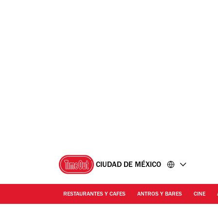
Ir
Ir
al
al
contenido
pie
de
página
CIUDAD DE MÉXICO
RESTAURANTES Y CAFES
ANTROS Y BARES
CINE