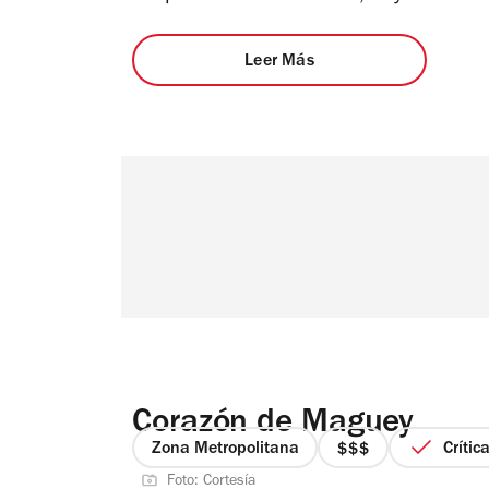
Leer Más
Corazón de Maguey
Zona Metropolitana
Crític
precio
Foto: Cortesía
3