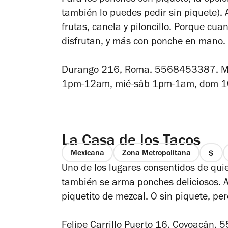
Para los ponches con piquete, la opci
también lo puedes pedir sin piquete). A
frutas, canela y piloncillo. Porque cua
disfrutan, y más con ponche en mano.
Durango 216, Roma. 5568453387. Met
1pm-12am, mié-sáb 1pm-1am, dom 
La Casa de los Tacos
Mexicana
Zona Metropolitana
preci
Uno de los lugares consentidos de qui
1
de
también se arma ponches deliciosos. 
4
piquetito de mezcal. O sin piquete, per
Felipe Carrillo Puerto 16, Coyoacá