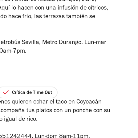
ón es Palmares Azotea (aunque, claro,
quí lo hacen con una infusión de cítricos,
ndo hace frío, las terrazas también se
robús Sevilla, Metro Durango. Lun-mar
10am-7pm.
Crítica de Time Out
o
enes quieren echar el taco en Coyoacán
Acompaña tus platos con un ponche con su
o igual de rico.
n. 5551242444. Lun-dom 8am-11pm.