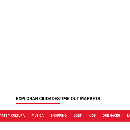
EXPLORAR CIUDADES
TIME OUT MARKETS
ARTE Y CULTURA
MUSICA
SHOPPING
LGBT
KIDS
QUE HACER
L