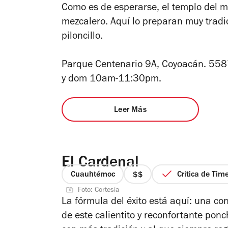
Como es de esperarse, el templo del 
de
mezcalero. Aquí lo preparan muy tradic
4
piloncillo.
Parque Centenario 9A, Coyoacán. 55
y dom 10am-11:30pm.
Leer Más
El Cardenal
Cuauhtémoc
Crítica de Tim
precio
Foto: Cortesía
2
La fórmula del éxito está aquí: una co
de
de este calientito y reconfortante pon
4