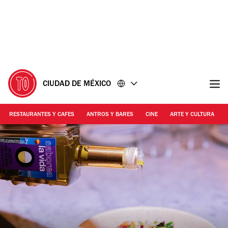
Ir
Ir
al
al
contenido
pie
de
página
CIUDAD DE MÉXICO
RESTAURANTES Y CAFES
ANTROS Y BARES
CINE
ARTE Y CULTURA