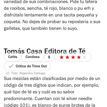
variedad de sus combinaciones. Pide tu tetera
de rooibos, sencha, té rojo, blanco o pu erh y
disfrútalo lentamente en una tacita pequeña y
coqueta. No dejes de probar su repostería o sus
galletas, que también tienen lo suyo.
Tomás Casa Editora de Té
Cafés
Condesa
precio
4
1
de
Crítica de Time Out
de
5
Foto: Alejandra Carbajal
4
estrellas
Sus mezclas están clasificadas por medio de un
código de tres dígitos que indican, por ejemplo,
qué tipo de té es y cuál es su sabor
predominante. Cuentan con té silver needle
(código 101), es blanco de puros brotes de la