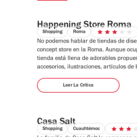
Happening Store Roma
Shopping
Roma
3
No podemos hablar de tiendas de dise
de
5
concept store en la Roma. Aunque oc
estrellas
tienda está llena de adorables propue
accesorios, ilustraciones, artículos de 
Leer La Crítica
Casa Salt
Shopping
Cuauhtémoc
3