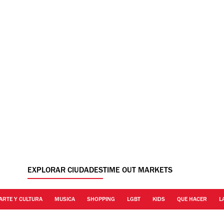
EXPLORAR CIUDADES
TIME OUT MARKETS
ARTE Y CULTURA
MUSICA
SHOPPING
LGBT
KIDS
QUE HACER
L