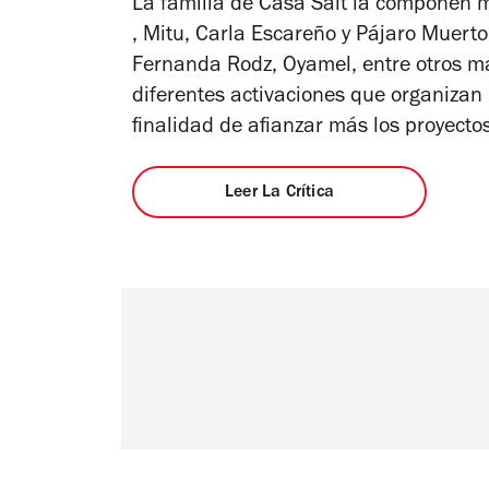
La familia de Casa Salt la componen 
de
5
, Mitu, Carla Escareño y Pájaro Muerto
estr
Fernanda Rodz, Oyamel, entre otros m
diferentes activaciones que organizan 
finalidad de afianzar más los proyectos
Leer La Crítica