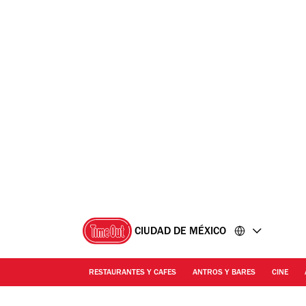
Ir
Ir
al
al
contenido
pie
de
página
CIUDAD DE MÉXICO
RESTAURANTES Y CAFES
ANTROS Y BARES
CINE