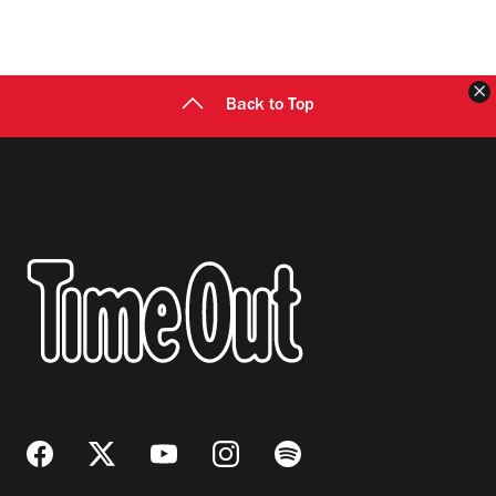
C
Back to Top