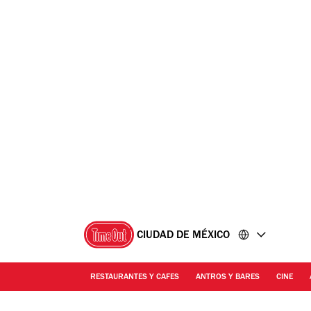
Ir
Ir
al
al
contenido
pie
de
página
CIUDAD DE MÉXICO
RESTAURANTES Y CAFES
ANTROS Y BARES
CINE