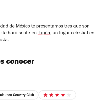
udad de México
te presentamos tres que son
e te hará sentir en
Japón
, un lugar celestial en
ista.
es conocer
ubusco Country Club
4
de