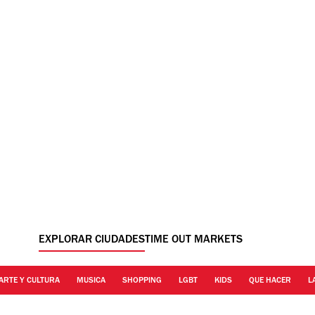
EXPLORAR CIUDADES
TIME OUT MARKETS
ARTE Y CULTURA
MUSICA
SHOPPING
LGBT
KIDS
QUE HACER
L