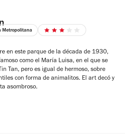
n
 Metropolitana
3
de
5
curre en este parque de la década de 1930,
estrellas
famoso como el María Luisa, en el que se
 Tin Tan, pero es igual de hermoso, sobre
ntiles con forma de animalitos. El art decó y
lta asombroso.