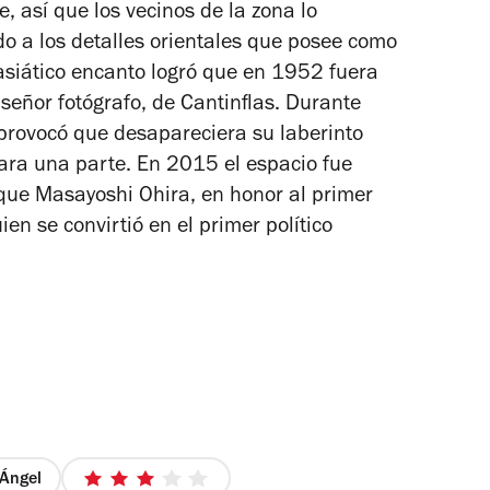
5
 así que los vecinos de la zona lo
estrellas
o a los detalles orientales que posee como
 asiático encanto logró que en 1952 fuera
 señor fotógrafo
, de Cantinflas. Durante
provocó que desapareciera su laberinto
ara una parte. En 2015 el espacio fue
rque Masayoshi Ohira, en honor al primer
n se convirtió en el primer político
Ángel
3