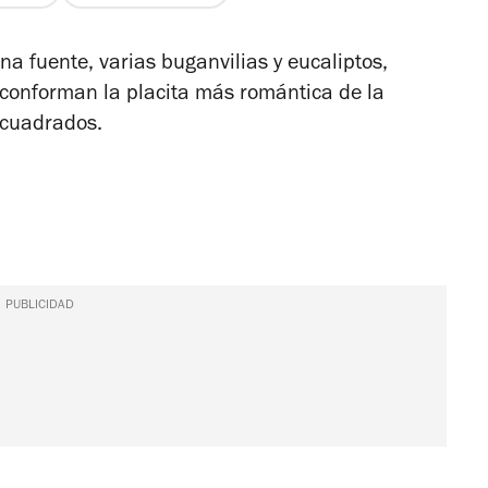
de
5
a fuente, varias buganvilias y eucaliptos,
estrellas
es conforman la placita más romántica de la
 cuadrados.
PUBLICIDAD